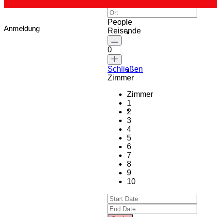
People
Anmeldung
Reisende
0
Schließen
Zimmer
Zimmer
1
2
3
4
5
6
7
8
9
10