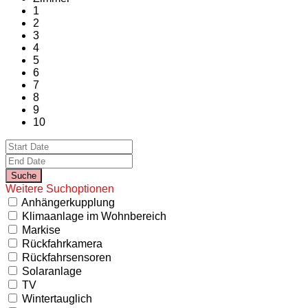
1
2
3
4
5
6
7
8
9
10
Weitere Suchoptionen
Anhängerkupplung
Klimaanlage im Wohnbereich
Markise
Rückfahrkamera
Rückfahrsensoren
Solaranlage
TV
Wintertauglich