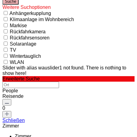
Weitere Suchoptionen
Anhängerkupplung
Klimaanlage im Wohnbereich
Markise
Rückfahrkamera
Rückfahrsensoren
Solaranlage
TV
Wintertauglich
WLAN
Slider with alias wauslider1 not found.
There is nothing to
show here!
Erweiterte Suche
People
Reisende
0
Schließen
Zimmer
Zimmer