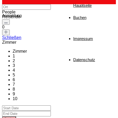
Hauptseite
People
Anmeldung
Reisende
Buchen
0
Schließen
Impressum
Zimmer
Zimmer
1
Datenschutz
2
3
4
5
6
7
8
9
10