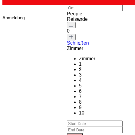
People
Anmeldung
Reisende
0
Schließen
Zimmer
Zimmer
1
2
3
4
5
6
7
8
9
10