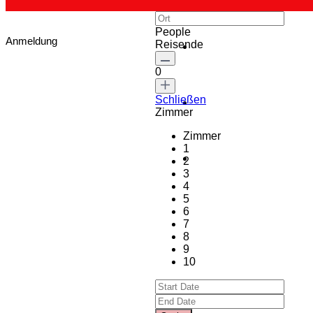
People
Anmeldung
Reisende
0
Schließen
Zimmer
Zimmer
1
2
3
4
5
6
7
8
9
10