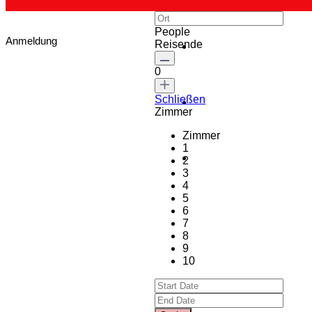
People
Anmeldung
Reisende
0
Schließen
Zimmer
Zimmer
1
2
3
4
5
6
7
8
9
10