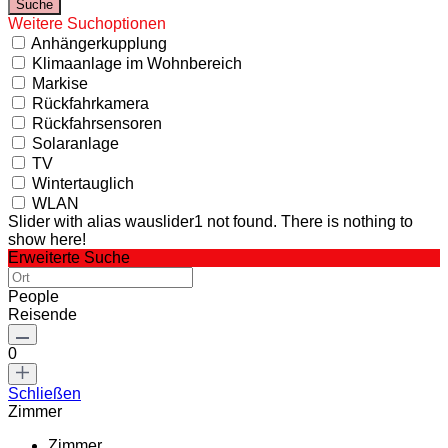
Weitere Suchoptionen
Anhängerkupplung
Klimaanlage im Wohnbereich
Markise
Rückfahrkamera
Rückfahrsensoren
Solaranlage
TV
Wintertauglich
WLAN
Slider with alias wauslider1 not found.
There is nothing to
show here!
Erweiterte Suche
People
Reisende
0
Schließen
Zimmer
Zimmer