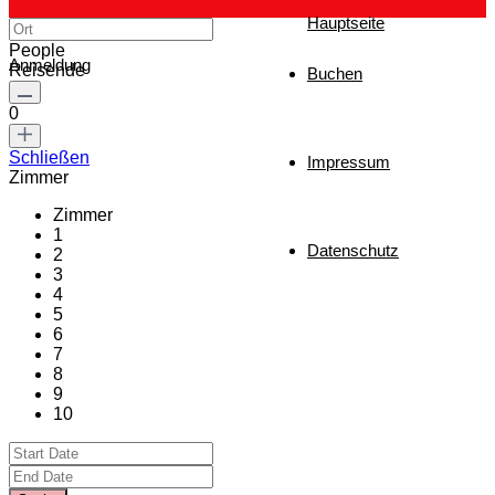
Hauptseite
People
Anmeldung
Reisende
Buchen
0
Schließen
Impressum
Zimmer
Zimmer
1
Datenschutz
2
3
4
5
6
7
8
9
10