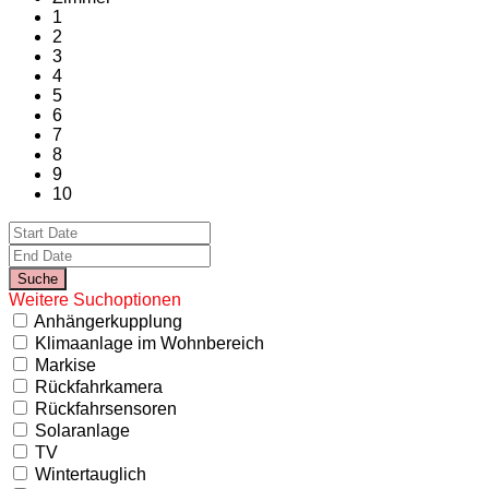
1
2
3
4
5
6
7
8
9
10
Weitere Suchoptionen
Anhängerkupplung
Klimaanlage im Wohnbereich
Markise
Rückfahrkamera
Rückfahrsensoren
Solaranlage
TV
Wintertauglich