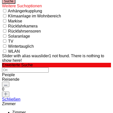
Weitere Suchoptionen
Anhängerkupplung
Klimaanlage im Wohnbereich
Markise
Rückfahrkamera
Rückfahrsensoren
Solaranlage
TV
Wintertauglich
WLAN
Slider with alias wauslider1 not found.
There is nothing to
show here!
Erweiterte Suche
People
Reisende
0
Schließen
Zimmer
Zimmer