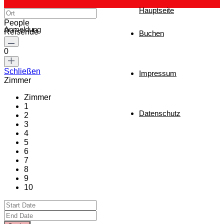
Hauptseite
People
Anmeldung
Reisende
Buchen
0
Schließen
Impressum
Zimmer
Zimmer
1
Datenschutz
2
3
4
5
6
7
8
9
10