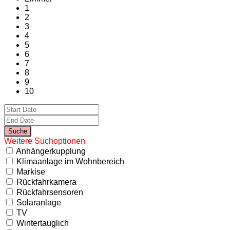
1
2
3
4
5
6
7
8
9
10
Weitere Suchoptionen
Anhängerkupplung
Klimaanlage im Wohnbereich
Markise
Rückfahrkamera
Rückfahrsensoren
Solaranlage
TV
Wintertauglich