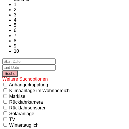
1
2
3
4
5
6
7
8
9
10
Weitere Suchoptionen
Anhängerkupplung
Klimaanlage im Wohnbereich
Markise
Rückfahrkamera
Rückfahrsensoren
Solaranlage
TV
Wintertauglich