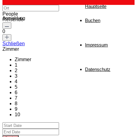
Hauptseite
People
Anmeldung
Reisende
Buchen
0
Schließen
Impressum
Zimmer
Zimmer
1
Datenschutz
2
3
4
5
6
7
8
9
10