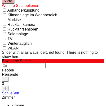
Weitere Suchoptionen
Anhängerkupplung
Klimaanlage im Wohnbereich
Markise
Rückfahrkamera
Rückfahrsensoren
Solaranlage
TV
Wintertauglich
WLAN
Slider with alias wauslider1 not found.
There is nothing to
show here!
Erweiterte Suche
People
Reisende
0
Schließen
Zimmer
Zimmer