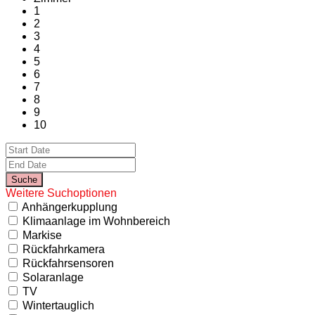
1
2
3
4
5
6
7
8
9
10
Weitere Suchoptionen
Anhängerkupplung
Klimaanlage im Wohnbereich
Markise
Rückfahrkamera
Rückfahrsensoren
Solaranlage
TV
Wintertauglich