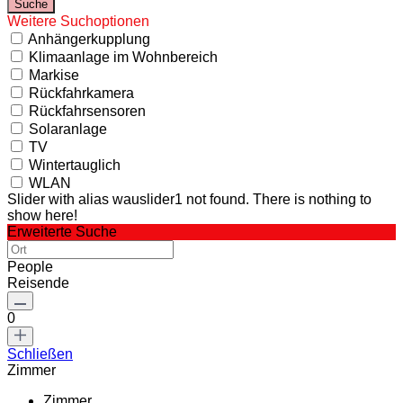
Weitere Suchoptionen
Anhängerkupplung
Klimaanlage im Wohnbereich
Markise
Rückfahrkamera
Rückfahrsensoren
Solaranlage
TV
Wintertauglich
WLAN
Slider with alias wauslider1 not found.
There is nothing to
show here!
Erweiterte Suche
People
Reisende
0
Schließen
Zimmer
Zimmer