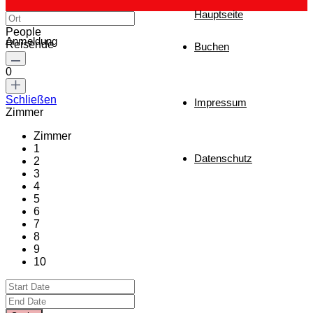
Hauptseite
People
Anmeldung
Reisende
Buchen
0
Schließen
Impressum
Zimmer
Zimmer
1
Datenschutz
2
3
4
5
6
7
8
9
10