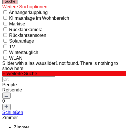
Weitere Suchoptionen
Anhängerkupplung
Klimaanlage im Wohnbereich
Markise
Rückfahrkamera
Rückfahrsensoren
Solaranlage
TV
Wintertauglich
WLAN
Slider with alias wauslider1 not found.
There is nothing to
show here!
Erweiterte Suche
People
Reisende
0
Schließen
Zimmer
Zimmer