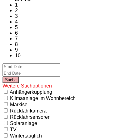
1
2
3
4
5
6
7
8
9
10
Weitere Suchoptionen
Anhängerkupplung
Klimaanlage im Wohnbereich
Markise
Rückfahrkamera
Rückfahrsensoren
Solaranlage
TV
Wintertauglich