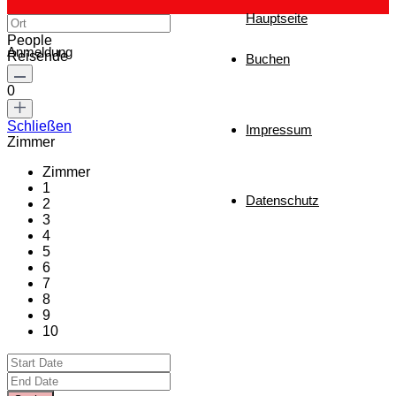
Hauptseite
People
Anmeldung
Reisende
Buchen
0
Schließen
Impressum
Zimmer
Zimmer
1
Datenschutz
2
3
4
5
6
7
8
9
10