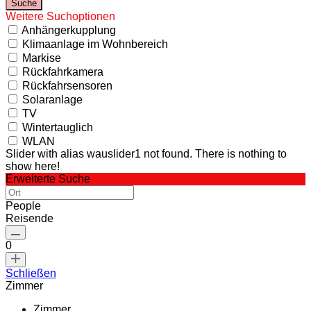
Weitere Suchoptionen
Anhängerkupplung
Klimaanlage im Wohnbereich
Markise
Rückfahrkamera
Rückfahrsensoren
Solaranlage
TV
Wintertauglich
WLAN
Slider with alias wauslider1 not found.
There is nothing to
show here!
Erweiterte Suche
People
Reisende
0
Schließen
Zimmer
Zimmer