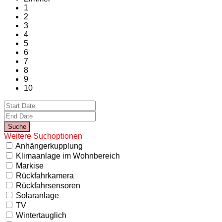
1
2
3
4
5
6
7
8
9
10
Weitere Suchoptionen
Anhängerkupplung
Klimaanlage im Wohnbereich
Markise
Rückfahrkamera
Rückfahrsensoren
Solaranlage
TV
Wintertauglich