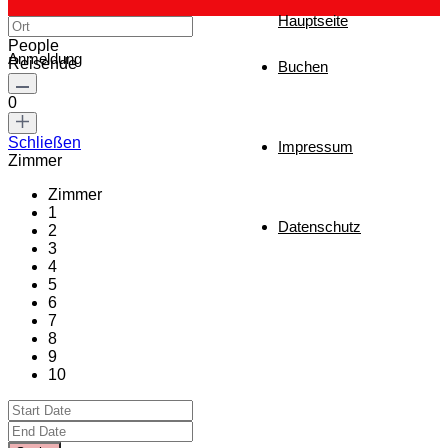
Hauptseite
People
Anmeldung
Reisende
Buchen
0
Schließen
Impressum
Zimmer
Zimmer
1
Datenschutz
2
3
4
5
6
7
8
9
10