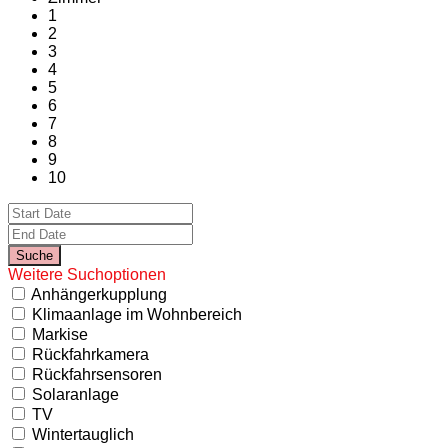
1
2
3
4
5
6
7
8
9
10
Weitere Suchoptionen
Anhängerkupplung
Klimaanlage im Wohnbereich
Markise
Rückfahrkamera
Rückfahrsensoren
Solaranlage
TV
Wintertauglich