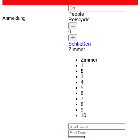
People
Anmeldung
Reisende
0
Schließen
Zimmer
Zimmer
1
2
3
4
5
6
7
8
9
10