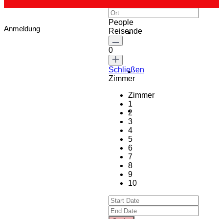
People
Anmeldung
Reisende
0
Schließen
Zimmer
Zimmer
1
2
3
4
5
6
7
8
9
10