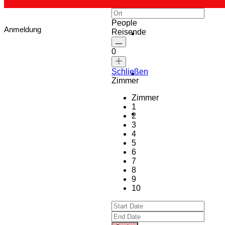
People
Anmeldung
Reisende
0
Schließen
Zimmer
Zimmer
1
2
3
4
5
6
7
8
9
10