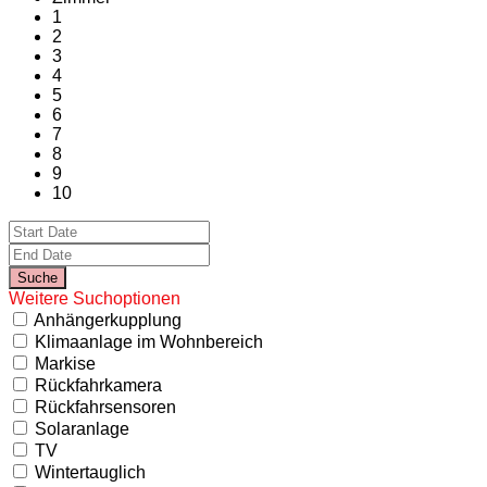
1
2
3
4
5
6
7
8
9
10
Weitere Suchoptionen
Anhängerkupplung
Klimaanlage im Wohnbereich
Markise
Rückfahrkamera
Rückfahrsensoren
Solaranlage
TV
Wintertauglich