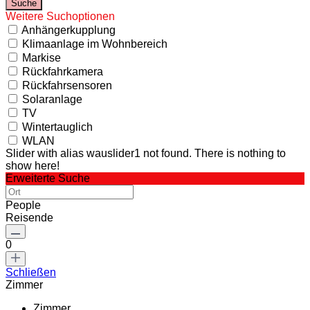
Weitere Suchoptionen
Anhängerkupplung
Klimaanlage im Wohnbereich
Markise
Rückfahrkamera
Rückfahrsensoren
Solaranlage
TV
Wintertauglich
WLAN
Slider with alias wauslider1 not found.
There is nothing to
show here!
Erweiterte Suche
People
Reisende
0
Schließen
Zimmer
Zimmer