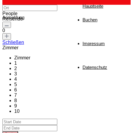
Hauptseite
People
Anmeldung
Reisende
Buchen
0
Schließen
Impressum
Zimmer
Zimmer
1
Datenschutz
2
3
4
5
6
7
8
9
10