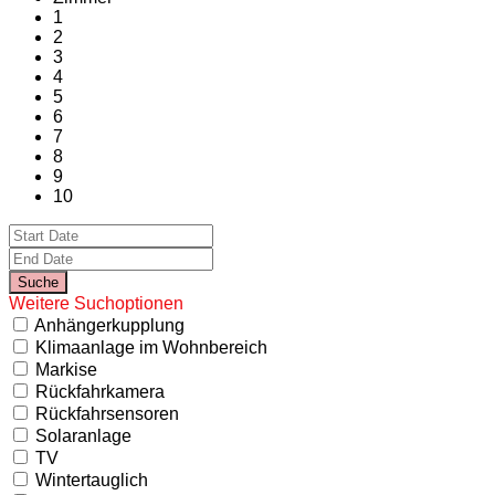
1
2
3
4
5
6
7
8
9
10
Weitere Suchoptionen
Anhängerkupplung
Klimaanlage im Wohnbereich
Markise
Rückfahrkamera
Rückfahrsensoren
Solaranlage
TV
Wintertauglich