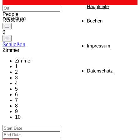
Hauptseite
People
Anmeldung
Reisende
Buchen
0
Schließen
Impressum
Zimmer
Zimmer
1
Datenschutz
2
3
4
5
6
7
8
9
10