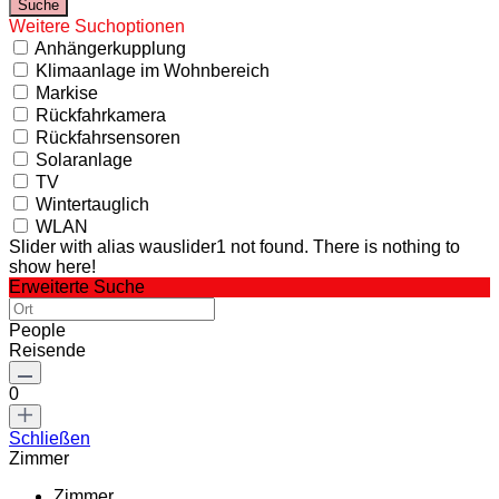
Weitere Suchoptionen
Anhängerkupplung
Klimaanlage im Wohnbereich
Markise
Rückfahrkamera
Rückfahrsensoren
Solaranlage
TV
Wintertauglich
WLAN
Slider with alias wauslider1 not found.
There is nothing to
show here!
Erweiterte Suche
People
Reisende
0
Schließen
Zimmer
Zimmer