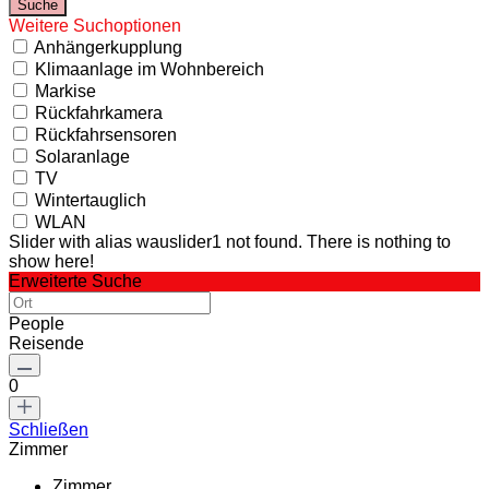
Weitere Suchoptionen
Anhängerkupplung
Klimaanlage im Wohnbereich
Markise
Rückfahrkamera
Rückfahrsensoren
Solaranlage
TV
Wintertauglich
WLAN
Slider with alias wauslider1 not found.
There is nothing to
show here!
Erweiterte Suche
People
Reisende
0
Schließen
Zimmer
Zimmer