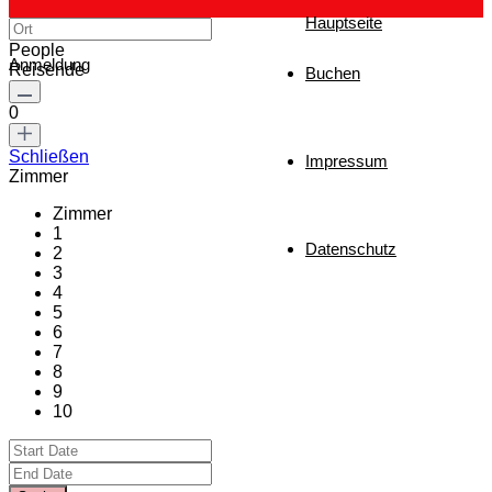
Hauptseite
People
Anmeldung
Reisende
Buchen
0
Schließen
Impressum
Zimmer
Zimmer
1
Datenschutz
2
3
4
5
6
7
8
9
10