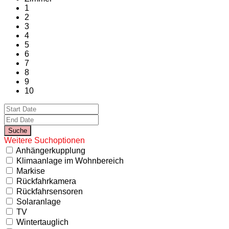
1
2
3
4
5
6
7
8
9
10
Weitere Suchoptionen
Anhängerkupplung
Klimaanlage im Wohnbereich
Markise
Rückfahrkamera
Rückfahrsensoren
Solaranlage
TV
Wintertauglich