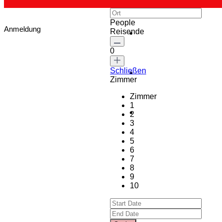
People
Anmeldung
Reisende
0
Schließen
Zimmer
Zimmer
1
2
3
4
5
6
7
8
9
10