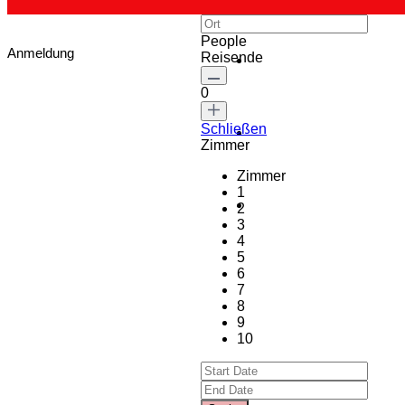
People
Anmeldung
Reisende
0
Schließen
Zimmer
Zimmer
1
2
3
4
5
6
7
8
9
10