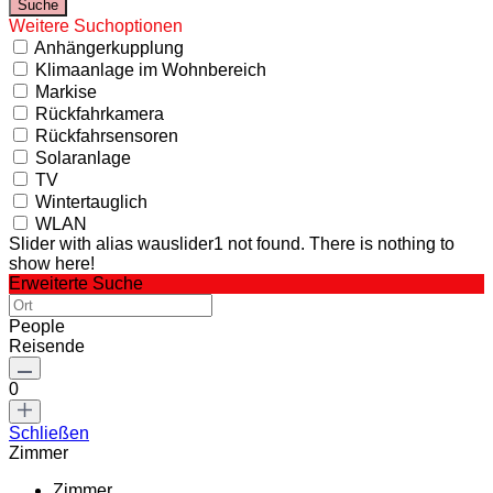
Weitere Suchoptionen
Anhängerkupplung
Klimaanlage im Wohnbereich
Markise
Rückfahrkamera
Rückfahrsensoren
Solaranlage
TV
Wintertauglich
WLAN
Slider with alias wauslider1 not found.
There is nothing to
show here!
Erweiterte Suche
People
Reisende
0
Schließen
Zimmer
Zimmer