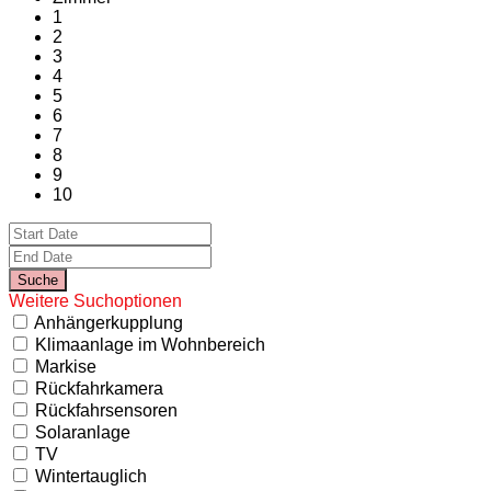
1
2
3
4
5
6
7
8
9
10
Weitere Suchoptionen
Anhängerkupplung
Klimaanlage im Wohnbereich
Markise
Rückfahrkamera
Rückfahrsensoren
Solaranlage
TV
Wintertauglich