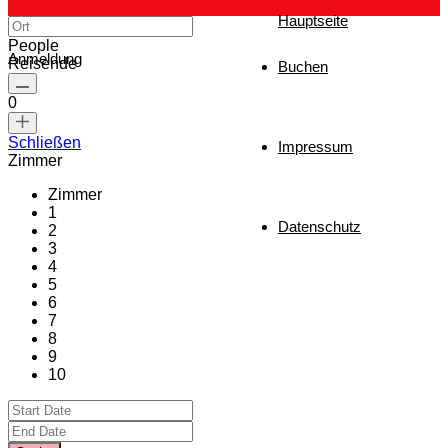
Hauptseite
People
Anmeldung
Reisende
Buchen
0
Schließen
Impressum
Zimmer
Zimmer
1
Datenschutz
2
3
4
5
6
7
8
9
10