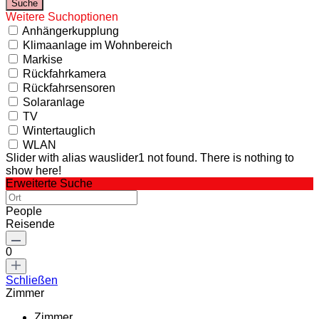
Weitere Suchoptionen
Anhängerkupplung
Klimaanlage im Wohnbereich
Markise
Rückfahrkamera
Rückfahrsensoren
Solaranlage
TV
Wintertauglich
WLAN
Slider with alias wauslider1 not found.
There is nothing to
show here!
Erweiterte Suche
People
Reisende
0
Schließen
Zimmer
Zimmer