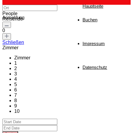
Hauptseite
People
Anmeldung
Reisende
Buchen
0
Schließen
Impressum
Zimmer
Zimmer
1
Datenschutz
2
3
4
5
6
7
8
9
10