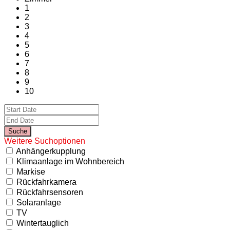
1
2
3
4
5
6
7
8
9
10
Weitere Suchoptionen
Anhängerkupplung
Klimaanlage im Wohnbereich
Markise
Rückfahrkamera
Rückfahrsensoren
Solaranlage
TV
Wintertauglich