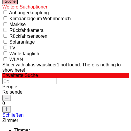
Weitere Suchoptionen
Anhängerkupplung
Klimaanlage im Wohnbereich
Markise
Rückfahrkamera
Rückfahrsensoren
Solaranlage
TV
Wintertauglich
WLAN
Slider with alias wauslider1 not found.
There is nothing to
show here!
Erweiterte Suche
People
Reisende
0
Schließen
Zimmer
Zimmer