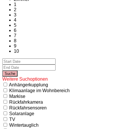
1
2
3
4
5
6
7
8
9
10
Weitere Suchoptionen
Anhängerkupplung
Klimaanlage im Wohnbereich
Markise
Rückfahrkamera
Rückfahrsensoren
Solaranlage
TV
Wintertauglich