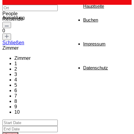
Hauptseite
People
Anmeldung
Reisende
Buchen
0
Schließen
Impressum
Zimmer
Zimmer
1
Datenschutz
2
3
4
5
6
7
8
9
10