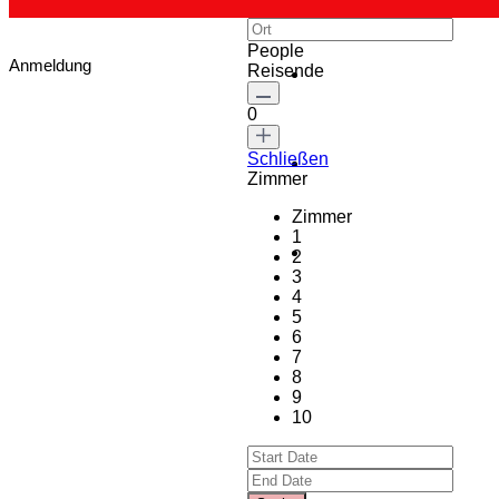
People
Anmeldung
Reisende
0
Schließen
Zimmer
Zimmer
1
2
3
4
5
6
7
8
9
10