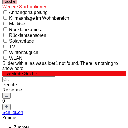
Weitere Suchoptionen
Anhängerkupplung
Klimaanlage im Wohnbereich
Markise
Rückfahrkamera
Rückfahrsensoren
Solaranlage
TV
Wintertauglich
WLAN
Slider with alias wauslider1 not found.
There is nothing to
show here!
Erweiterte Suche
People
Reisende
0
Schließen
Zimmer
Zimmer