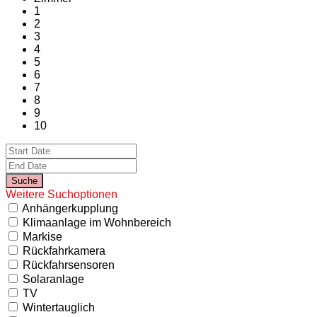
1
2
3
4
5
6
7
8
9
10
Weitere Suchoptionen
Anhängerkupplung
Klimaanlage im Wohnbereich
Markise
Rückfahrkamera
Rückfahrsensoren
Solaranlage
TV
Wintertauglich