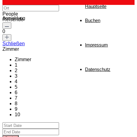
Hauptseite
People
Anmeldung
Reisende
Buchen
0
Schließen
Impressum
Zimmer
Zimmer
1
Datenschutz
2
3
4
5
6
7
8
9
10