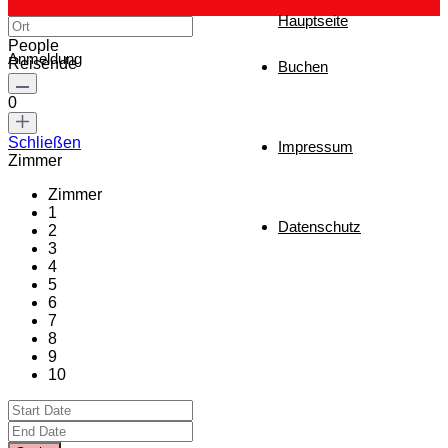
Hauptseite
People
Anmeldung
Reisende
Buchen
0
Schließen
Impressum
Zimmer
Zimmer
1
Datenschutz
2
3
4
5
6
7
8
9
10