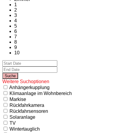
1
2
3
4
5
6
7
8
9
10
Weitere Suchoptionen
Anhängerkupplung
Klimaanlage im Wohnbereich
Markise
Rückfahrkamera
Rückfahrsensoren
Solaranlage
TV
Wintertauglich