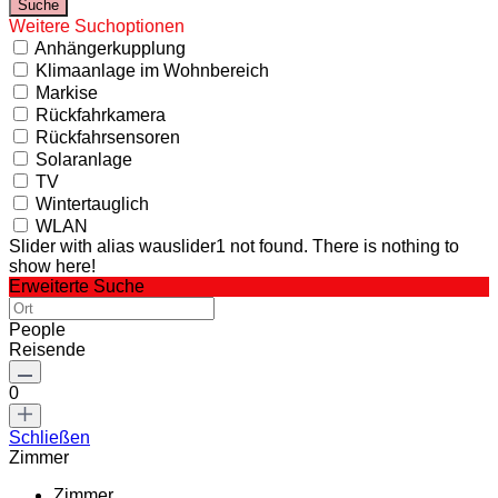
Weitere Suchoptionen
Anhängerkupplung
Klimaanlage im Wohnbereich
Markise
Rückfahrkamera
Rückfahrsensoren
Solaranlage
TV
Wintertauglich
WLAN
Slider with alias wauslider1 not found.
There is nothing to
show here!
Erweiterte Suche
People
Reisende
0
Schließen
Zimmer
Zimmer