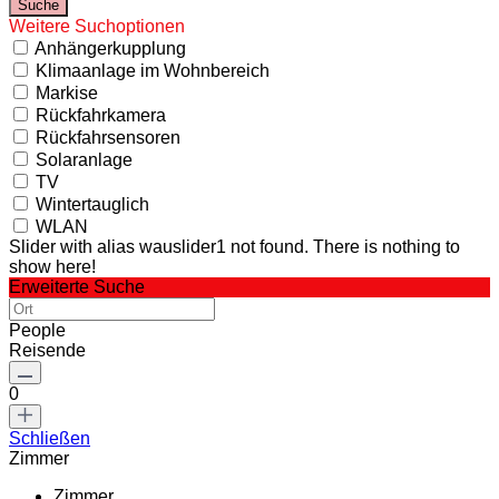
Weitere Suchoptionen
Anhängerkupplung
Klimaanlage im Wohnbereich
Markise
Rückfahrkamera
Rückfahrsensoren
Solaranlage
TV
Wintertauglich
WLAN
Slider with alias wauslider1 not found.
There is nothing to
show here!
Erweiterte Suche
People
Reisende
0
Schließen
Zimmer
Zimmer