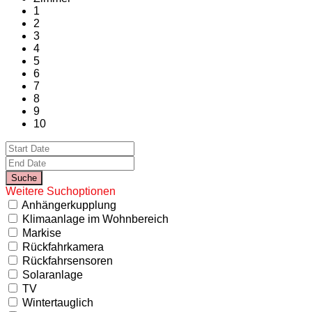
1
2
3
4
5
6
7
8
9
10
Weitere Suchoptionen
Anhängerkupplung
Klimaanlage im Wohnbereich
Markise
Rückfahrkamera
Rückfahrsensoren
Solaranlage
TV
Wintertauglich