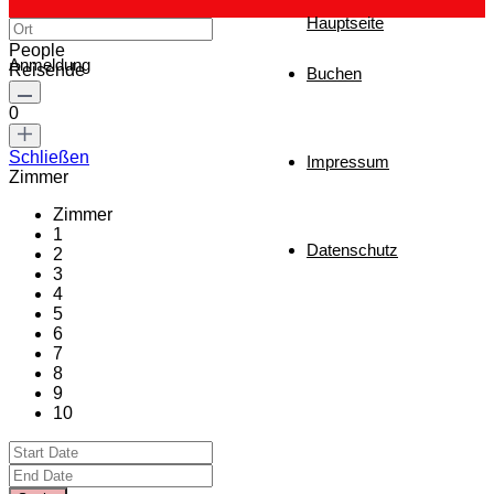
Hauptseite
People
Anmeldung
Reisende
Buchen
0
Schließen
Impressum
Zimmer
Zimmer
1
Datenschutz
2
3
4
5
6
7
8
9
10