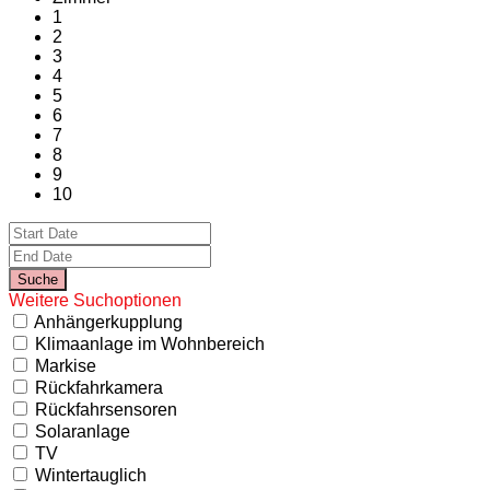
1
2
3
4
5
6
7
8
9
10
Weitere Suchoptionen
Anhängerkupplung
Klimaanlage im Wohnbereich
Markise
Rückfahrkamera
Rückfahrsensoren
Solaranlage
TV
Wintertauglich