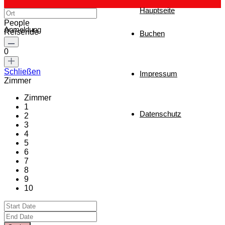
Hauptseite
People
Anmeldung
Reisende
Buchen
0
Schließen
Impressum
Zimmer
Zimmer
1
Datenschutz
2
3
4
5
6
7
8
9
10