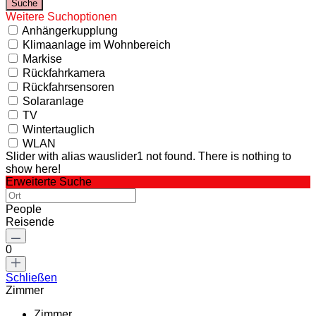
Weitere Suchoptionen
Anhängerkupplung
Klimaanlage im Wohnbereich
Markise
Rückfahrkamera
Rückfahrsensoren
Solaranlage
TV
Wintertauglich
WLAN
Slider with alias wauslider1 not found.
There is nothing to
show here!
Erweiterte Suche
People
Reisende
0
Schließen
Zimmer
Zimmer