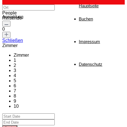
Hauptseite
People
Anmeldung
Reisende
Buchen
0
Schließen
Impressum
Zimmer
Zimmer
1
Datenschutz
2
3
4
5
6
7
8
9
10