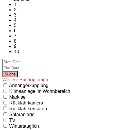
1
2
3
4
5
6
7
8
9
10
Weitere Suchoptionen
Anhängerkupplung
Klimaanlage im Wohnbereich
Markise
Rückfahrkamera
Rückfahrsensoren
Solaranlage
TV
Wintertauglich