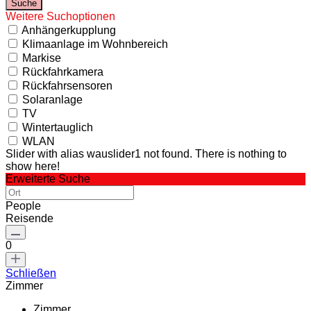
Weitere Suchoptionen
Anhängerkupplung
Klimaanlage im Wohnbereich
Markise
Rückfahrkamera
Rückfahrsensoren
Solaranlage
TV
Wintertauglich
WLAN
Slider with alias wauslider1 not found.
There is nothing to
show here!
Erweiterte Suche
People
Reisende
0
Schließen
Zimmer
Zimmer