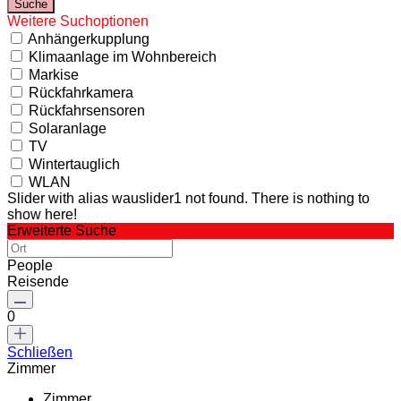
Weitere Suchoptionen
Anhängerkupplung
Klimaanlage im Wohnbereich
Markise
Rückfahrkamera
Rückfahrsensoren
Solaranlage
TV
Wintertauglich
WLAN
Slider with alias wauslider1 not found.
There is nothing to
show here!
Erweiterte Suche
People
Reisende
0
Schließen
Zimmer
Zimmer