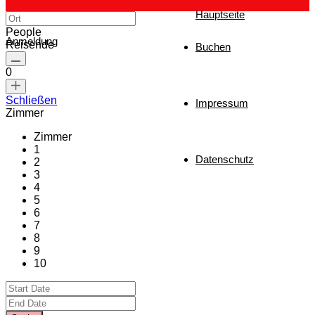
Hauptseite
People
Anmeldung
Reisende
Buchen
0
Schließen
Impressum
Zimmer
Zimmer
1
Datenschutz
2
3
4
5
6
7
8
9
10