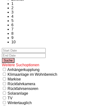
1
2
3
4
5
6
7
8
9
10
Weitere Suchoptionen
Anhängerkupplung
Klimaanlage im Wohnbereich
Markise
Rückfahrkamera
Rückfahrsensoren
Solaranlage
TV
Wintertauglich