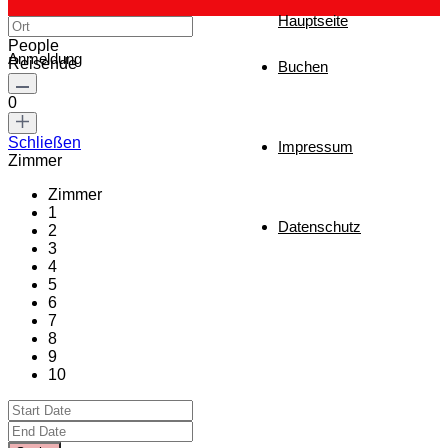
Hauptseite
People
Anmeldung
Reisende
Buchen
0
Schließen
Impressum
Zimmer
Zimmer
1
Datenschutz
2
3
4
5
6
7
8
9
10