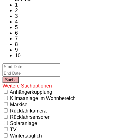
1
2
3
4
5
6
7
8
9
10
Weitere Suchoptionen
Anhängerkupplung
Klimaanlage im Wohnbereich
Markise
Rückfahrkamera
Rückfahrsensoren
Solaranlage
TV
Wintertauglich