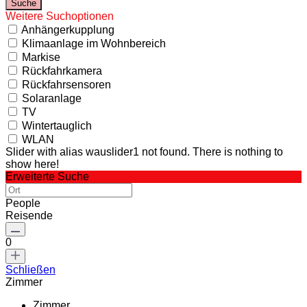
Weitere Suchoptionen
Anhängerkupplung
Klimaanlage im Wohnbereich
Markise
Rückfahrkamera
Rückfahrsensoren
Solaranlage
TV
Wintertauglich
WLAN
Slider with alias wauslider1 not found.
There is nothing to
show here!
Erweiterte Suche
People
Reisende
0
Schließen
Zimmer
Zimmer