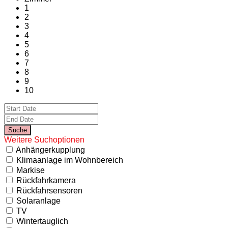
1
2
3
4
5
6
7
8
9
10
Weitere Suchoptionen
Anhängerkupplung
Klimaanlage im Wohnbereich
Markise
Rückfahrkamera
Rückfahrsensoren
Solaranlage
TV
Wintertauglich