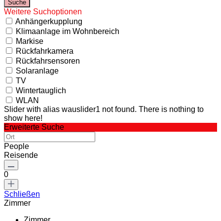
Weitere Suchoptionen
Anhängerkupplung
Klimaanlage im Wohnbereich
Markise
Rückfahrkamera
Rückfahrsensoren
Solaranlage
TV
Wintertauglich
WLAN
Slider with alias wauslider1 not found.
There is nothing to
show here!
Erweiterte Suche
People
Reisende
0
Schließen
Zimmer
Zimmer