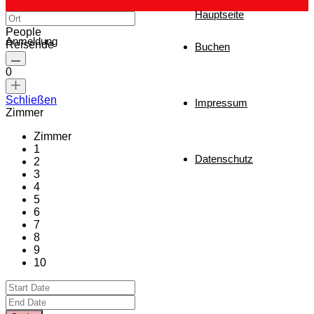
Hauptseite
People
Anmeldung
Reisende
Buchen
0
Schließen
Impressum
Zimmer
Zimmer
1
Datenschutz
2
3
4
5
6
7
8
9
10