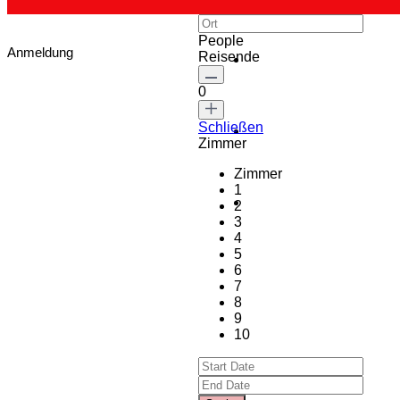
People
Anmeldung
Reisende
0
Schließen
Zimmer
Zimmer
1
2
3
4
5
6
7
8
9
10