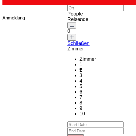
People
Anmeldung
Reisende
0
Schließen
Zimmer
Zimmer
1
2
3
4
5
6
7
8
9
10