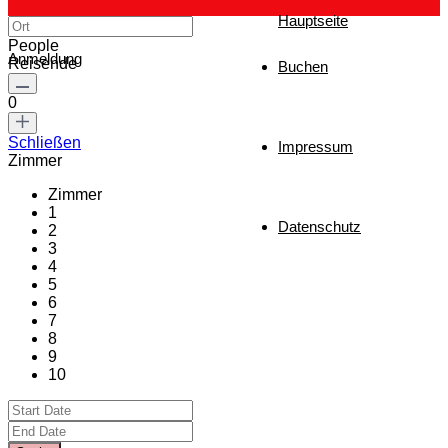
Hauptseite
People
Anmeldung
Reisende
Buchen
0
Schließen
Impressum
Zimmer
Zimmer
1
Datenschutz
2
3
4
5
6
7
8
9
10