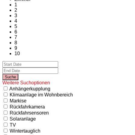
1
2
3
4
5
6
7
8
9
10
Weitere Suchoptionen
Anhängerkupplung
Klimaanlage im Wohnbereich
Markise
Rückfahrkamera
Rückfahrsensoren
Solaranlage
TV
Wintertauglich