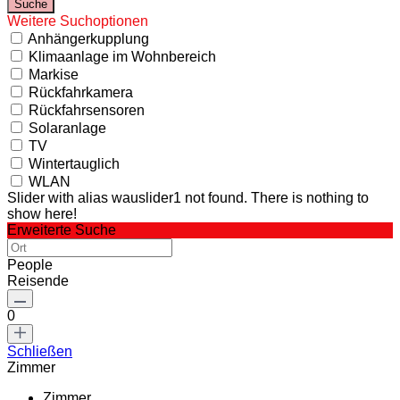
Weitere Suchoptionen
Anhängerkupplung
Klimaanlage im Wohnbereich
Markise
Rückfahrkamera
Rückfahrsensoren
Solaranlage
TV
Wintertauglich
WLAN
Slider with alias wauslider1 not found.
There is nothing to
show here!
Erweiterte Suche
People
Reisende
0
Schließen
Zimmer
Zimmer