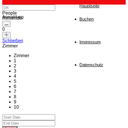
Hauptseite
People
Anmeldung
Reisende
Buchen
0
Schließen
Impressum
Zimmer
Zimmer
1
Datenschutz
2
3
4
5
6
7
8
9
10