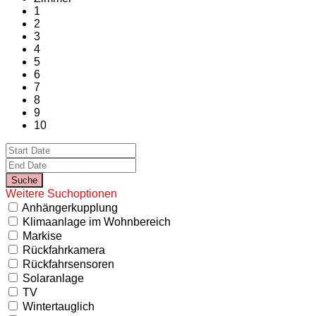
1
2
3
4
5
6
7
8
9
10
Weitere Suchoptionen
Anhängerkupplung
Klimaanlage im Wohnbereich
Markise
Rückfahrkamera
Rückfahrsensoren
Solaranlage
TV
Wintertauglich