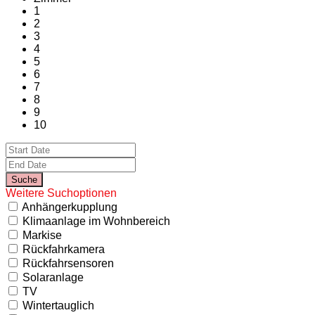
1
2
3
4
5
6
7
8
9
10
Weitere Suchoptionen
Anhängerkupplung
Klimaanlage im Wohnbereich
Markise
Rückfahrkamera
Rückfahrsensoren
Solaranlage
TV
Wintertauglich