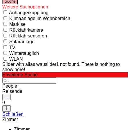
Weitere Suchoptionen
Anhängerkupplung
Klimaanlage im Wohnbereich
Markise
Rückfahrkamera
Rückfahrsensoren
Solaranlage
TV
Wintertauglich
WLAN
Slider with alias wauslider1 not found.
There is nothing to
show here!
Erweiterte Suche
People
Reisende
0
Schließen
Zimmer
Zimmer