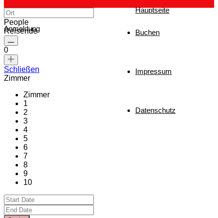
Hauptseite
People
Anmeldung
Reisende
Buchen
0
Schließen
Impressum
Zimmer
Zimmer
1
Datenschutz
2
3
4
5
6
7
8
9
10