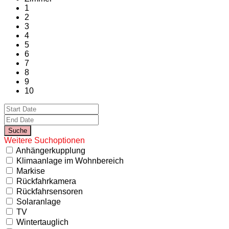
1
2
3
4
5
6
7
8
9
10
Weitere Suchoptionen
Anhängerkupplung
Klimaanlage im Wohnbereich
Markise
Rückfahrkamera
Rückfahrsensoren
Solaranlage
TV
Wintertauglich