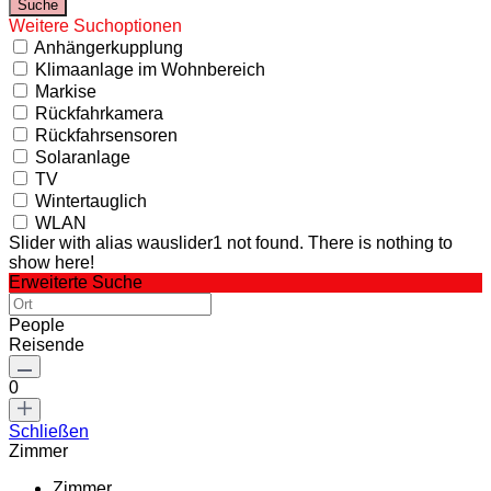
Weitere Suchoptionen
Anhängerkupplung
Klimaanlage im Wohnbereich
Markise
Rückfahrkamera
Rückfahrsensoren
Solaranlage
TV
Wintertauglich
WLAN
Slider with alias wauslider1 not found.
There is nothing to
show here!
Erweiterte Suche
People
Reisende
0
Schließen
Zimmer
Zimmer