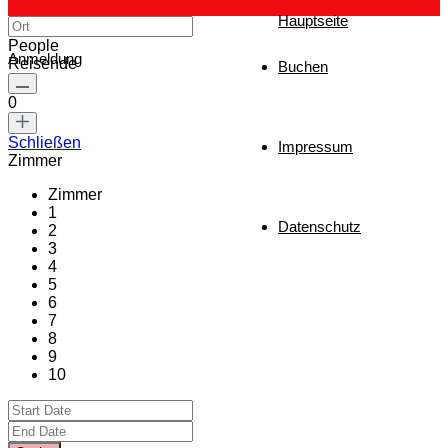
Hauptseite
People
Anmeldung
Reisende
Buchen
0
Schließen
Impressum
Zimmer
Zimmer
1
Datenschutz
2
3
4
5
6
7
8
9
10