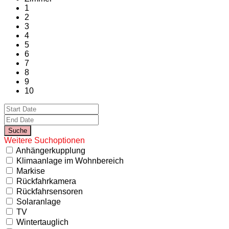
1
2
3
4
5
6
7
8
9
10
Weitere Suchoptionen
Anhängerkupplung
Klimaanlage im Wohnbereich
Markise
Rückfahrkamera
Rückfahrsensoren
Solaranlage
TV
Wintertauglich