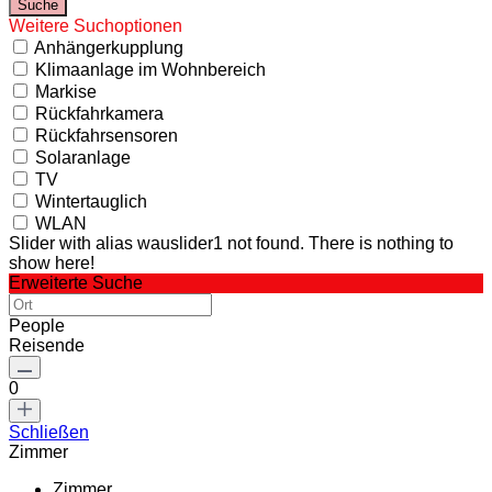
Weitere Suchoptionen
Anhängerkupplung
Klimaanlage im Wohnbereich
Markise
Rückfahrkamera
Rückfahrsensoren
Solaranlage
TV
Wintertauglich
WLAN
Slider with alias wauslider1 not found.
There is nothing to
show here!
Erweiterte Suche
People
Reisende
0
Schließen
Zimmer
Zimmer