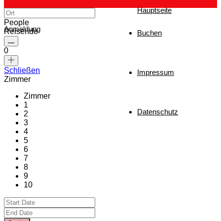
Hauptseite
People
Anmeldung
Reisende
Buchen
0
Schließen
Impressum
Zimmer
Zimmer
1
Datenschutz
2
3
4
5
6
7
8
9
10