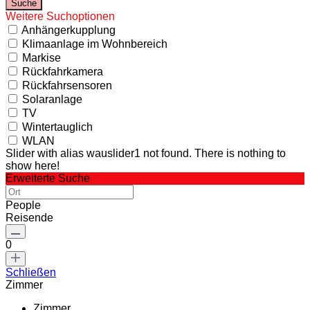
Weitere Suchoptionen
Anhängerkupplung
Klimaanlage im Wohnbereich
Markise
Rückfahrkamera
Rückfahrsensoren
Solaranlage
TV
Wintertauglich
WLAN
Slider with alias wauslider1 not found.
There is nothing to
show here!
Erweiterte Suche
People
Reisende
0
Schließen
Zimmer
Zimmer