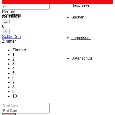
Hauptseite
People
Anmeldung
Reisende
Buchen
0
Schließen
Impressum
Zimmer
Zimmer
1
Datenschutz
2
3
4
5
6
7
8
9
10