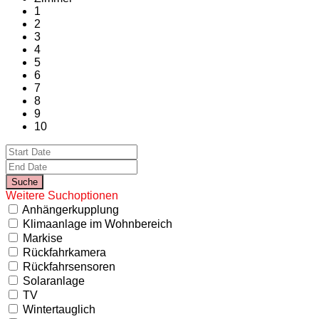
1
2
3
4
5
6
7
8
9
10
Weitere Suchoptionen
Anhängerkupplung
Klimaanlage im Wohnbereich
Markise
Rückfahrkamera
Rückfahrsensoren
Solaranlage
TV
Wintertauglich