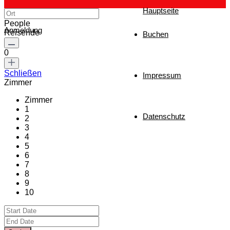
Hauptseite
People
Anmeldung
Reisende
Buchen
0
Schließen
Impressum
Zimmer
Zimmer
1
Datenschutz
2
3
4
5
6
7
8
9
10