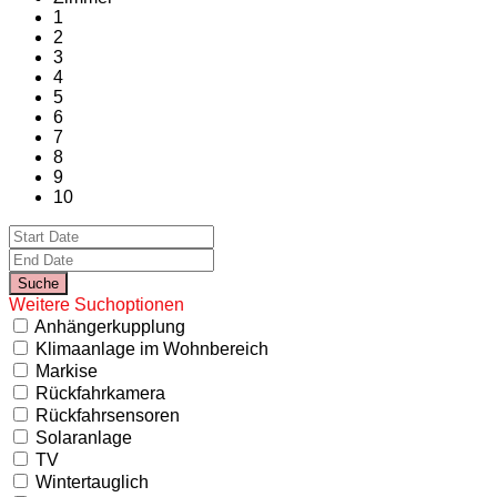
1
2
3
4
5
6
7
8
9
10
Weitere Suchoptionen
Anhängerkupplung
Klimaanlage im Wohnbereich
Markise
Rückfahrkamera
Rückfahrsensoren
Solaranlage
TV
Wintertauglich