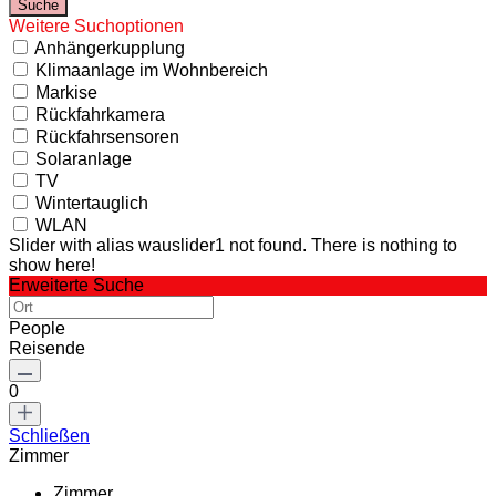
Weitere Suchoptionen
Anhängerkupplung
Klimaanlage im Wohnbereich
Markise
Rückfahrkamera
Rückfahrsensoren
Solaranlage
TV
Wintertauglich
WLAN
Slider with alias wauslider1 not found.
There is nothing to
show here!
Erweiterte Suche
People
Reisende
0
Schließen
Zimmer
Zimmer