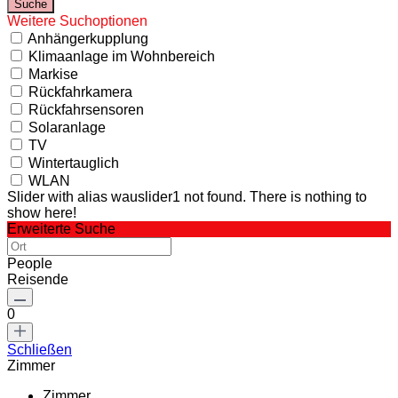
Weitere Suchoptionen
Anhängerkupplung
Klimaanlage im Wohnbereich
Markise
Rückfahrkamera
Rückfahrsensoren
Solaranlage
TV
Wintertauglich
WLAN
Slider with alias wauslider1 not found.
There is nothing to
show here!
Erweiterte Suche
People
Reisende
0
Schließen
Zimmer
Zimmer