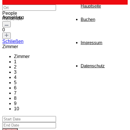
Hauptseite
People
Anmeldung
Reisende
Buchen
0
Schließen
Impressum
Zimmer
Zimmer
1
Datenschutz
2
3
4
5
6
7
8
9
10