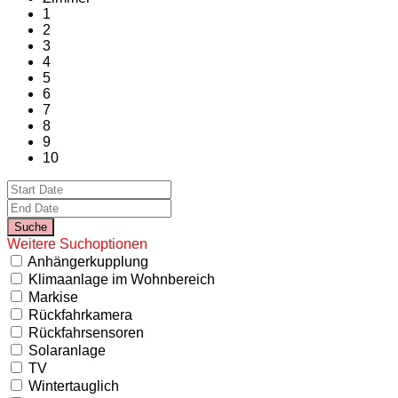
1
2
3
4
5
6
7
8
9
10
Weitere Suchoptionen
Anhängerkupplung
Klimaanlage im Wohnbereich
Markise
Rückfahrkamera
Rückfahrsensoren
Solaranlage
TV
Wintertauglich