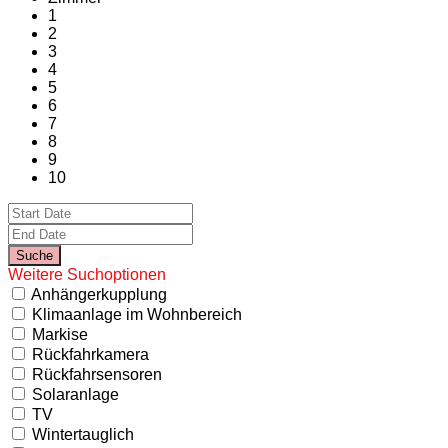
1
2
3
4
5
6
7
8
9
10
Weitere Suchoptionen
Anhängerkupplung
Klimaanlage im Wohnbereich
Markise
Rückfahrkamera
Rückfahrsensoren
Solaranlage
TV
Wintertauglich