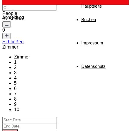
Hauptseite
People
Anmeldung
Reisende
Buchen
0
Schließen
Impressum
Zimmer
Zimmer
1
Datenschutz
2
3
4
5
6
7
8
9
10