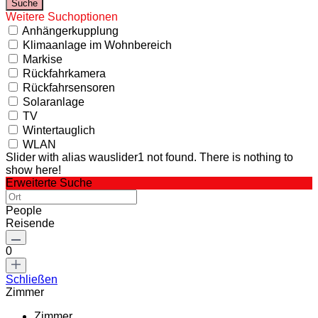
Weitere Suchoptionen
Anhängerkupplung
Klimaanlage im Wohnbereich
Markise
Rückfahrkamera
Rückfahrsensoren
Solaranlage
TV
Wintertauglich
WLAN
Slider with alias wauslider1 not found.
There is nothing to
show here!
Erweiterte Suche
People
Reisende
0
Schließen
Zimmer
Zimmer