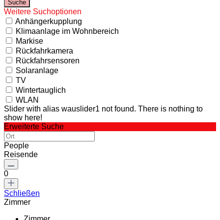
Weitere Suchoptionen
Anhängerkupplung
Klimaanlage im Wohnbereich
Markise
Rückfahrkamera
Rückfahrsensoren
Solaranlage
TV
Wintertauglich
WLAN
Slider with alias wauslider1 not found.
There is nothing to
show here!
Erweiterte Suche
People
Reisende
0
Schließen
Zimmer
Zimmer