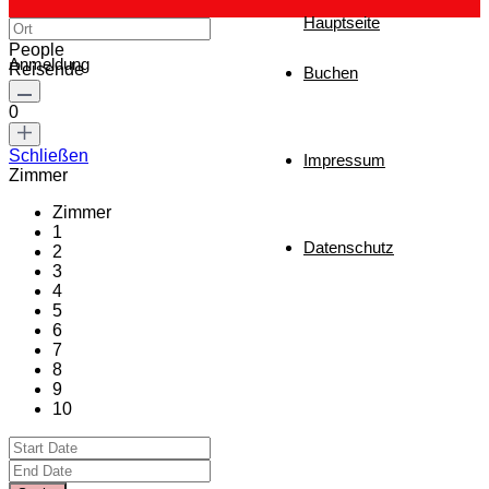
Hauptseite
People
Anmeldung
Reisende
Buchen
0
Schließen
Impressum
Zimmer
Zimmer
1
Datenschutz
2
3
4
5
6
7
8
9
10