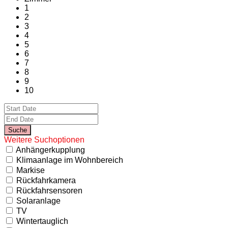
1
2
3
4
5
6
7
8
9
10
Weitere Suchoptionen
Anhängerkupplung
Klimaanlage im Wohnbereich
Markise
Rückfahrkamera
Rückfahrsensoren
Solaranlage
TV
Wintertauglich