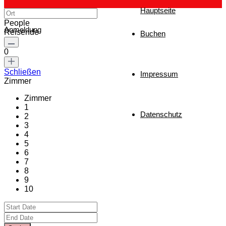
Hauptseite
People
Anmeldung
Reisende
Buchen
0
Schließen
Impressum
Zimmer
Zimmer
1
Datenschutz
2
3
4
5
6
7
8
9
10