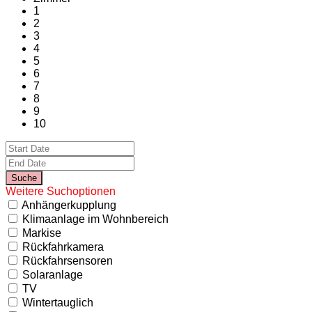
1
2
3
4
5
6
7
8
9
10
Weitere Suchoptionen
Anhängerkupplung
Klimaanlage im Wohnbereich
Markise
Rückfahrkamera
Rückfahrsensoren
Solaranlage
TV
Wintertauglich