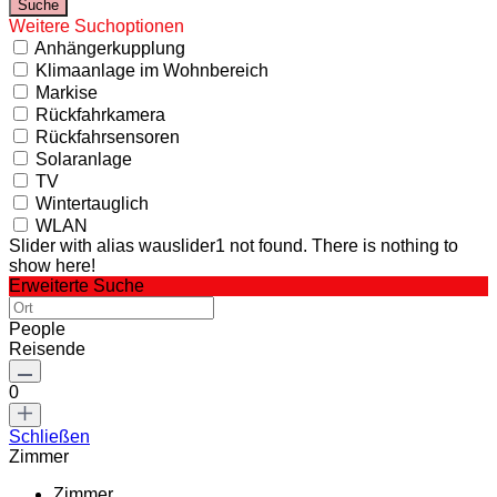
Weitere Suchoptionen
Anhängerkupplung
Klimaanlage im Wohnbereich
Markise
Rückfahrkamera
Rückfahrsensoren
Solaranlage
TV
Wintertauglich
WLAN
Slider with alias wauslider1 not found.
There is nothing to
show here!
Erweiterte Suche
People
Reisende
0
Schließen
Zimmer
Zimmer