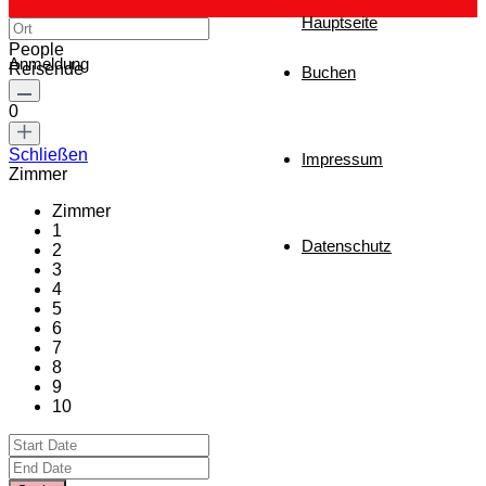
Hauptseite
People
Anmeldung
Reisende
Buchen
0
Schließen
Impressum
Zimmer
Zimmer
1
Datenschutz
2
3
4
5
6
7
8
9
10