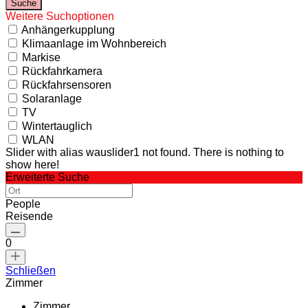
Weitere Suchoptionen
Anhängerkupplung
Klimaanlage im Wohnbereich
Markise
Rückfahrkamera
Rückfahrsensoren
Solaranlage
TV
Wintertauglich
WLAN
Slider with alias wauslider1 not found.
There is nothing to
show here!
Erweiterte Suche
People
Reisende
0
Schließen
Zimmer
Zimmer