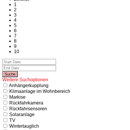
1
2
3
4
5
6
7
8
9
10
Weitere Suchoptionen
Anhängerkupplung
Klimaanlage im Wohnbereich
Markise
Rückfahrkamera
Rückfahrsensoren
Solaranlage
TV
Wintertauglich