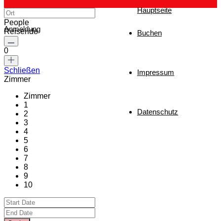
Hauptseite
People
Anmeldung
Reisende
Buchen
0
Schließen
Impressum
Zimmer
Zimmer
1
Datenschutz
2
3
4
5
6
7
8
9
10