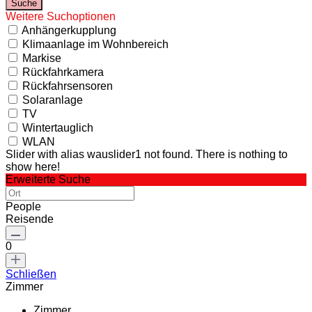
Weitere Suchoptionen
Anhängerkupplung
Klimaanlage im Wohnbereich
Markise
Rückfahrkamera
Rückfahrsensoren
Solaranlage
TV
Wintertauglich
WLAN
Slider with alias wauslider1 not found.
There is nothing to
show here!
Erweiterte Suche
People
Reisende
0
Schließen
Zimmer
Zimmer