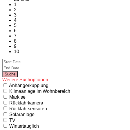
1
2
3
4
5
6
7
8
9
10
Weitere Suchoptionen
Anhängerkupplung
Klimaanlage im Wohnbereich
Markise
Rückfahrkamera
Rückfahrsensoren
Solaranlage
TV
Wintertauglich