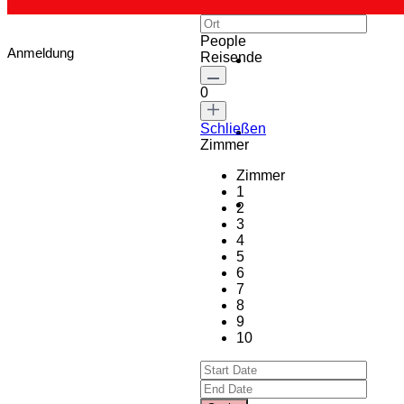
People
Anmeldung
Reisende
0
Schließen
Zimmer
Zimmer
1
2
3
4
5
6
7
8
9
10