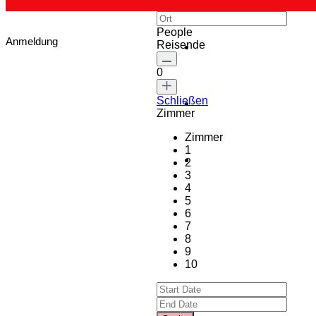
People
Anmeldung
Reisende
0
Schließen
Zimmer
Zimmer
1
2
3
4
5
6
7
8
9
10