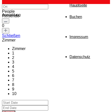
Hauptseite
People
Anmeldung
Reisende
Buchen
0
Schließen
Impressum
Zimmer
Zimmer
1
Datenschutz
2
3
4
5
6
7
8
9
10