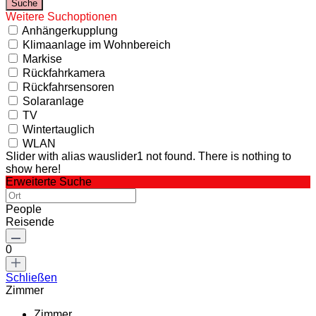
Weitere Suchoptionen
Anhängerkupplung
Klimaanlage im Wohnbereich
Markise
Rückfahrkamera
Rückfahrsensoren
Solaranlage
TV
Wintertauglich
WLAN
Slider with alias wauslider1 not found.
There is nothing to
show here!
Erweiterte Suche
People
Reisende
0
Schließen
Zimmer
Zimmer