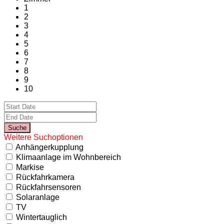
1
2
3
4
5
6
7
8
9
10
Weitere Suchoptionen
Anhängerkupplung
Klimaanlage im Wohnbereich
Markise
Rückfahrkamera
Rückfahrsensoren
Solaranlage
TV
Wintertauglich